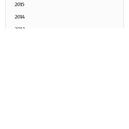
2015
2014
2013
2012
2011
2010
İKV - İktisadi Kalkınma Vakfı © 2026
Powered by:
OrBiT
2009
2008
İKV MERKEZ OFİS
2007
Esentepe Mah. Harman Sok. TOBB Plaza No:10 K: 7-8
Şişli - İSTANBUL
2006
Tel: (0212) 270 93 00 Faks: (0212) 270 30 22
E-posta:
ikv@ikv.org.tr