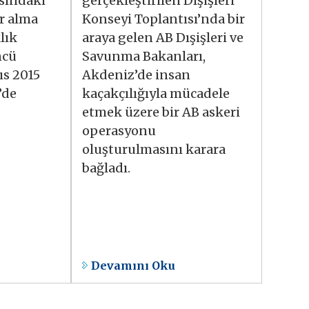
asındaki
gerçekleştirilen Dışişleri
r alma
Konseyi Toplantısı’nda bir
lık
araya gelen AB Dışişleri ve
ncü
Savunma Bakanları,
ıs 2015
Akdeniz’de insan
’de
kaçakçılığıyla mücadele
etmek üzere bir AB askeri
operasyonu
oluşturulmasını karara
bağladı.
Devamını Oku