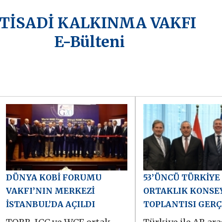
KTİSADİ KALKINMA VAKFI
E-Bülteni
DÜNYA KOBİ FORUMU
53’ÜNCÜ TÜRKİYE
VAKFI’NIN MERKEZİ
ORTAKLIK KONSE
İSTANBUL’DA AÇILDI
TOPLANTISI GERÇ