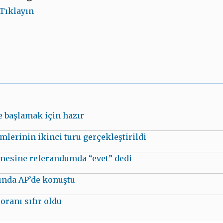
Tıklayın
e başlamak için hazır
lerinin ikinci turu gerçekleştirildi
nmesine referandumda “evet” dedi
nda AP’de konuştu
oranı sıfır oldu