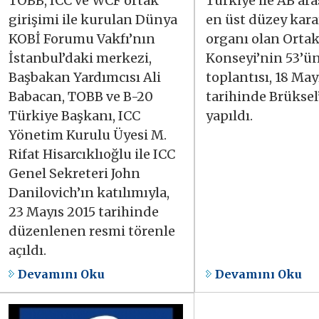
TOBB, ICC ve WCF ortak
Türkiye ile AB ar
girişimi ile kurulan Dünya
en üst düzey kara
KOBİ Forumu Vakfı’nın
organı olan Ortak
İstanbul’daki merkezi,
Konseyi’nin 53’ü
Başbakan Yardımcısı Ali
toplantısı, 18 May
Babacan, TOBB ve B-20
tarihinde Brüksel
Türkiye Başkanı, ICC
yapıldı.
Yönetim Kurulu Üyesi M.
Rifat Hisarcıklıoğlu ile ICC
Genel Sekreteri John
Danilovich’ın katılımıyla,
23 Mayıs 2015 tarihinde
düzenlenen resmi törenle
açıldı.
Devamını Oku
Devamını Oku