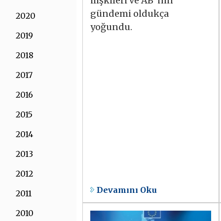
ilişkileri ve AB`nin
gündemi oldukça
2020
yoğundu.
2019
2018
2017
2016
2015
2014
2013
2012
Devamını Oku
2011
2010