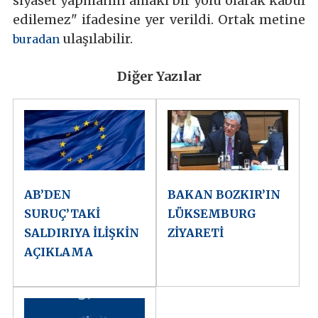
siyaset yapmanın ahlaki bir yolu olarak kabul
edilemez" ifadesine yer verildi. Ortak metine
ulaşılabilir.
buradan
Diğer Yazılar
AB’DEN
BAKAN BOZKIR’IN
SURUÇ’TAKİ
LÜKSEMBURG
SALDIRIYA İLİŞKİN
ZİYARETİ
AÇIKLAMA