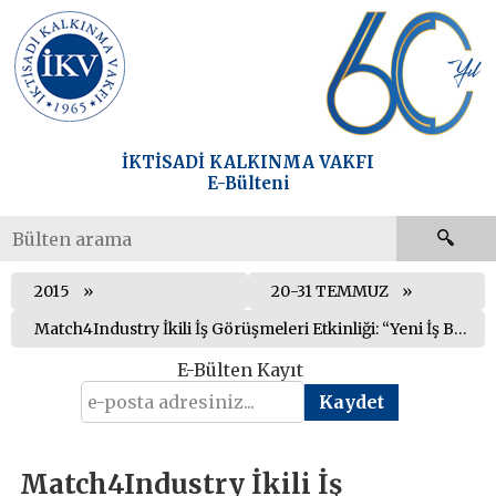
İKTİSADİ KALKINMA VAKFI
E-Bülteni
2015
20-31 TEMMUZ
Match4Industry İkili İş Görüşmeleri Etkinliği: “Yeni İş Birlikleri – Yeni Ufuklar” “Yeni Kapılar – Yeni Fırsatlar” 15 - 16 Ekim 2015
E-Bülten Kayıt
Match4Industry İkili İş