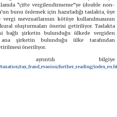
nlamda “çifte vergilendirmeme”ye (double non-
’un bunu önlemek için hazırladığı taslakta, üye
e vergi mevzuatlarının kötüye kullanılmasının
ural oluşturmaları önerisi getiriliyor. Taslakta
si bağlı şirketin bulunduğu ülkede vergiden
n ana şirketin bulunduğu ülke tarafından
irilmesi öneriliyor.
ayrıntılı bilgiye
s/taxation/tax_fraud_evasion/further_reading/index_en.