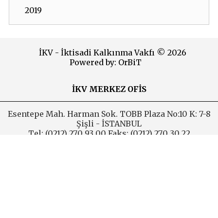
2019
2018
2017
İKV - İktisadi Kalkınma Vakfı © 2026
Powered by:
OrBiT
emission neutrality
2016
İKV MERKEZ OFİS
2015
Esentepe Mah. Harman Sok. TOBB Plaza No:10 K: 7-8
2014
Şişli - İSTANBUL
Tel: (0212) 270 93 00 Faks: (0212) 270 30 22
2013
E-posta:
ikv@ikv.org.tr
2012
İKV BRÜKSEL OFİS
2011
Avenue de l’Yser 5-6 1040 Brussels
2010
Tel: +32 2 646 40 40 Faks: +32 2 646 95 38
E-posta:
ikvnet@skynet.be