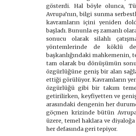
gösterdi. Hal böyle olunca, Tü
Avrupa’nın, bilgi sunma serbestl
kavramların içini yeniden dol
başladı. Bununla eş zamanlı olar
sonucu olarak silahlı çatışm
yöntemlerinde de köklü değ
başkanlığındaki mahkemenin, te
tam olarak bu dönüşümün sonucu
özgürlüğüne geniş bir alan sağ
ettiği görülüyor. Kavramların y
özgürlüğü gibi bir takım temel
getirilirken, keyfiyetten ve gen
arasındaki dengenin her durumd
göçmen krizinde bütün Avrupa’n
üzere, temel haklara ve diyalo
her defasında geri tepiyor.