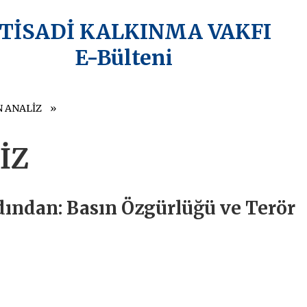
KTİSADİ KALKINMA VAKFI
E-Bülteni
N ANALİZ
İZ
dından: Basın Özgürlüğü ve Terör