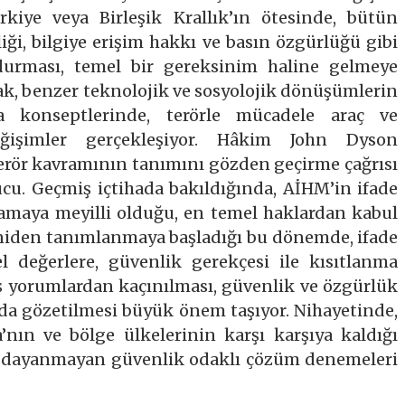
rkiye veya Birleşik Krallık’ın ötesinde, bütün
iği, bilgiye erişim hakkı ve basın özgürlüğü gibi
durması, temel bir gereksinim haline gelmeye
ak, benzer teknolojik ve sosyolojik dönüşümlerin
a konseptlerinde, terörle mücadele araç ve
işimler gerçekleşiyor. Hâkim John Dyson
rör kavramının tanımını gözden geçirme çağrısı
. Geçmiş içtihada bakıldığında, AİHM’in ifade
lamaya meyilli olduğu, en temel haklardan kabul
eniden tanımlanmaya başladığı bu dönemde, ifade
 değerlere, güvenlik gerekçesi ile kısıtlanma
iş yorumlardan kaçınılması, güvenlik ve özgürlük
a gözetilmesi büyük önem taşıyor. Nihayetinde,
ın ve bölge ülkelerinin karşı karşıya kaldığı
ğa dayanmayan güvenlik odaklı çözüm denemeleri