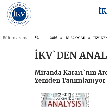
İ
2016
18-24 OCAK
İKV`DE
İKV`DEN ANAL
Miranda Kararı`nın Ar
Yeniden Tanımlanıyor