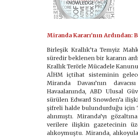
Miranda Kararı'nın Ardından: B
Birleşik Krallık’ta Temyiz Mah
süredir beklenen bir kararın ard
Krallık Terörle Mücadele Kanunu’
AİHM içtihat sisteminin gelec
Miranda Davası’nın davacıs
Havaalanında, ABD Ulusal Güven
sürülen Edward Snowden’a ilişki
şifreli halde bulundurduğu içi
alınmıştı. Miranda’yı gözaltın
verilere ilişkin gazetecinin ü
alıkoymuştu. Miranda, alıkoyulan