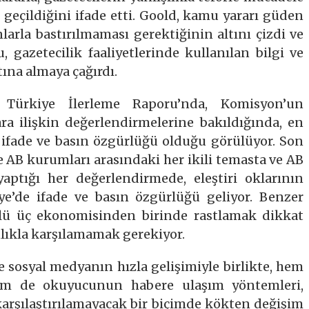
eçildiğini ifade etti. Goold, kamu yararı güden
nlarla bastırılmaması gerektiğinin altını çizdi ve
, gazetecilik faaliyetlerinde kullanılan bilgi ve
tına almaya çağırdı.
Türkiye İlerleme Raporu’nda, Komisyon’un
ra ilişkin değerlendirmelerine bakıldığında, en
n ifade ve basın özgürlüğü olduğu görülüyor. Son
e AB kurumları arasındaki her ikili temasta ve AB
 yaptığı her değerlendirmede, eleştiri oklarının
iye’de ifade ve basın özgürlüğü geliyor. Benzer
çlü üç ekonomisinden birinde rastlamak dikkat
nlıkla karşılamamak gerekiyor.
ve sosyal medyanın hızla gelişimiyle birlikte, hem
hem de okuyucunun habere ulaşım yöntemleri,
karşılaştırılamayacak bir biçimde kökten değişim