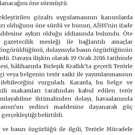
llanacağını öne sürmüştü.
ekleştirilen gözaltı uygulamasının kanunlarda
rı olduğunu öne sürdü ve bunun, AİHS’nin ifade
ddesine aykırı olduğu iddiasında bulundu. Öte
 gazetecilik mesleği ile bağlantılı amaçlar
öngörüldüğünü, dolayısıyla basın özgürlüğünün
dü. Davaya ilişkin olarak 19 Ocak 2016 tarihinde
, hâlihazırda Birleşik Krallık’ta geçerli Terörle
gi veya belgenin terör saiki ile yayımlanmasının
ilebileceğini vurguladı. Kararda, bu belge ve
etkili makamları tarafından kabul edilen terör
ımlayabilme ihtimalinden dolayı, havaalanında
 Kanun’un yedinci maddesine dayanarak güç
erçekleştiği belirtildi.
ve basın özgürlüğü ile ilgili, Terörle Mücadele