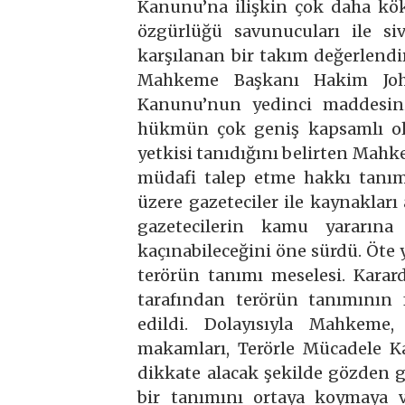
Kanunu’na ilişkin çok daha kök
özgürlüğü savunucuları ile si
karşılanan bir takım değerlend
Mahkeme Başkanı Hakim John
Kanunu’nun yedinci maddesini
hükmün çok geniş kapsamlı old
yetkisi tanıdığını belirten Mahk
müdafi talep etme hakkı tanım
üzere gazeteciler ile kaynakları
gazetecilerin kamu yararına 
kaçınabileceğini öne sürdü. Öte 
terörün tanımı meselesi. Karar
tarafından terörün tanımının f
edildi. Dolayısıyla Mahkeme,
makamları, Terörle Mücadele K
dikkate alacak şekilde gözden g
bir tanımını ortaya koymaya v