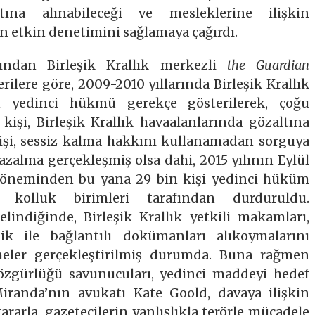
ına alınabileceği ve mesleklerine ilişkin
n etkin denetimini sağlamaya çağırdı.
ından Birleşik Krallık merkezli
the Guardian
rilere göre, 2009-2010 yıllarında Birleşik Krallık
 yedinci hükmü gerekçe gösterilerek, çoğu
şi, Birleşik Krallık havaalanlarında gözaltına
 kişi, sessiz kalma hakkını kullanamadan sorguya
 azalma gerçekleşmiş olsa dahi, 2015 yılının Eylül
 döneminden bu yana 29 bin kişi yedinci hüküm
k kolluk birimleri tarafından durduruldu.
gelindiğinde, Birleşik Krallık yetkili makamları,
lik ile bağlantılı dokümanları alıkoymalarını
meler gerçekleştirilmiş durumda. Buna rağmen
e özgürlüğü savunucuları, yedinci maddeyi hedef
iranda’nın avukatı Kate Goold, davaya ilişkin
ararla, gazetecilerin yanlışlıkla terörle mücadele