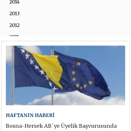
2014
2013
2012
2011
2010
2009
2008
2007
2006
HAFTANIN HABERİ
Bosna-Hersek AB`ye Üyelik Başvurusunda