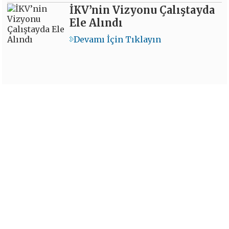
İKV’nin Vizyonu Çalıştayda
Ele Alındı
Devamı İçin Tıklayın
İKV - İktisadi Kalkınma Vakfı © 2026
Powered by:
OrBiT
İKV MERKEZ OFİS
Esentepe Mah. Harman Sok. TOBB Plaza No:10 K: 7-8
Şişli - İSTANBUL
Tel: (0212) 270 93 00 Faks: (0212) 270 30 22
E-posta:
ikv@ikv.org.tr