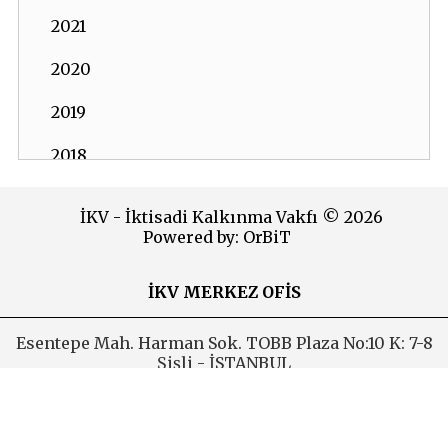
2021
2020
2019
2018
2017
İKV - İktisadi Kalkınma Vakfı © 2026
Powered by:
OrBiT
2016
2015
İKV MERKEZ OFİS
2014
Esentepe Mah. Harman Sok. TOBB Plaza No:10 K: 7-8
Şişli - İSTANBUL
2013
Tel: (0212) 270 93 00 Faks: (0212) 270 30 22
E-posta:
ikv@ikv.org.tr
2012
İKV BRÜKSEL OFİS