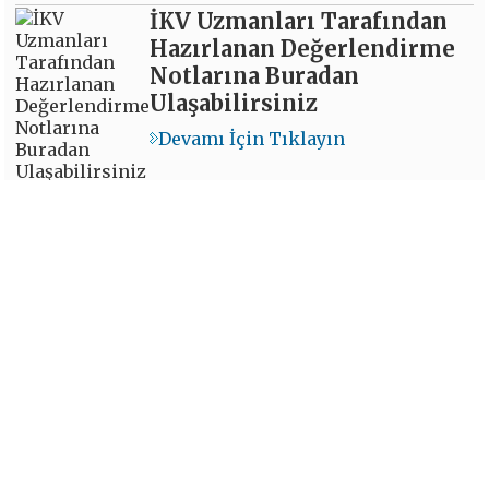
İKV Uzmanları Tarafından
Hazırlanan Değerlendirme
Notlarına Buradan
Ulaşabilirsiniz
Devamı İçin Tıklayın
İKV - İktisadi Kalkınma Vakfı © 2026
Powered by:
OrBiT
İKV MERKEZ OFİS
Esentepe Mah. Harman Sok. TOBB Plaza No:10 K: 7-8
Şişli - İSTANBUL
Tel: (0212) 270 93 00 Faks: (0212) 270 30 22
E-posta:
ikv@ikv.org.tr