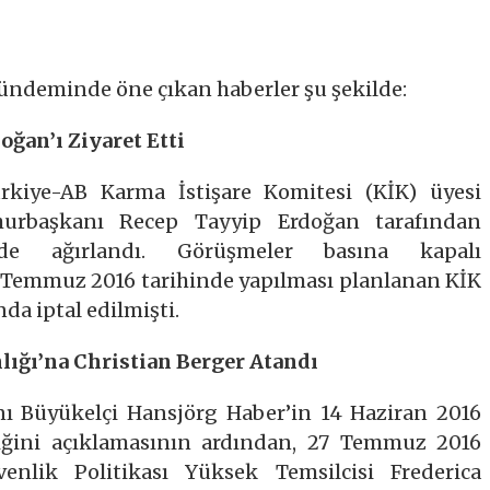
gündeminde öne çıkan haberler şu şekilde:
ğan’ı Ziyaret Etti
kiye-AB Karma İstişare Komitesi (KİK) üyesi
mhurbaşkanı Recep Tayyip Erdoğan tarafından
’nde ağırlandı. Görüşmeler basına kapalı
, 21 Temmuz 2016 tarihinde yapılması planlanan KİK
da iptal edilmişti.
ığı’na Christian Berger Atandı
ı Büyükelçi Hansjörg Haber’in 14 Haziran 2016
tiğini açıklamasının ardından, 27 Temmuz 2016
enlik Politikası Yüksek Temsilcisi Frederica