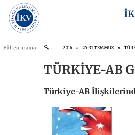
İ
2016
25-31 TEMMUZ
TÜRK
TÜRKİYE-AB 
Türkiye-AB İlişkilerin