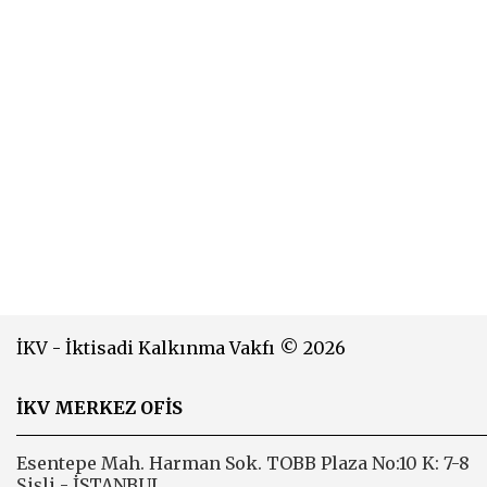
İKV - İktisadi Kalkınma Vakfı © 2026
İKV MERKEZ OFİS
Esentepe Mah. Harman Sok. TOBB Plaza No:10 K: 7-8
Şişli - İSTANBUL