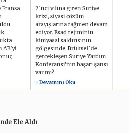
nra
e Fransa
7`nci yılına giren Suriye
ı
krizi, siyasi çözüm
uldu.
arayışlarına rağmen devam
ik
ediyor. Esad rejiminin
rukta
kimyasal saldırısının
n AB’yi
gölgesinde, Brüksel`de
sonuç
gerçekleşen Suriye Yardım
Konferansı’nın başarı şansı
var mı?
Devamını Oku
nde Ele Aldı