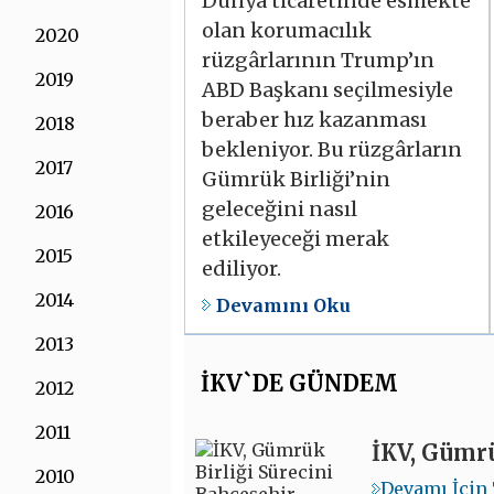
Dünya ticaretinde esmekte
olan korumacılık
2020
rüzgârlarının Trump’ın
2019
ABD Başkanı seçilmesiyle
beraber hız kazanması
2018
bekleniyor. Bu rüzgârların
2017
Gümrük Birliği’nin
geleceğini nasıl
2016
etkileyeceği merak
2015
ediliyor.
2014
Devamını Oku
2013
İKV`DE GÜNDEM
2012
2011
İKV, Gümrü
2010
Devamı İçin 