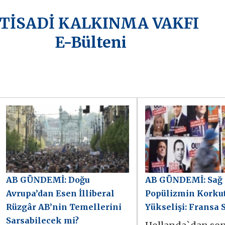
KTİSADİ KALKINMA VAKFI
E-Bülteni
AB GÜNDEMİ: Doğu
AB GÜNDEMİ: Sağ
Avrupa’dan Esen İlliberal
Popülizmin Korku
Rüzgâr AB’nin Temellerini
Yükselişi: Fransa 
Sarsabilecek mi?