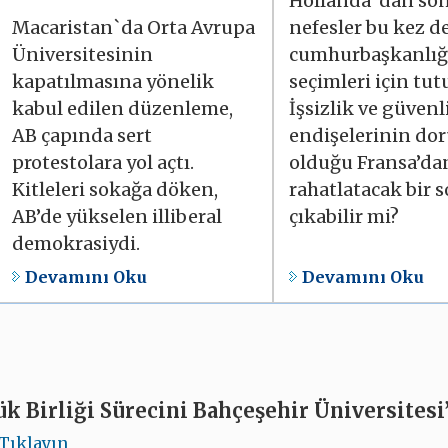
Hollanda`dan so
Macaristan`da Orta Avrupa
nefesler bu kez d
Üniversitesinin
cumhurbaşkanlığ
kapatılmasına yönelik
seçimleri için tut
kabul edilen düzenleme,
İşsizlik ve güvenl
AB çapında sert
endişelerinin do
protestolara yol açtı.
olduğu Fransa’da
Kitleleri sokağa döken,
rahatlatacak bir 
AB’de yükselen illiberal
çıkabilir mi?
demokrasiydi.
Devamını Oku
Devamını Oku
k Birliği Sürecini Bahçeşehir Üniversitesi’
Tıklayın