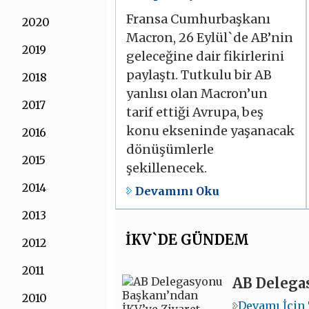
Fransa Cumhurbaşkanı
2020
Macron, 26 Eylül`de AB’nin
2019
geleceğine dair fikirlerini
paylaştı. Tutkulu bir AB
2018
yanlısı olan Macron’un
2017
tarif ettiği Avrupa, beş
konu ekseninde yaşanacak
2016
dönüşümlerle
2015
şekillenecek.
2014
Devamını Oku
2013
İKV`DE GÜNDEM
2012
2011
AB Delegas
2010
Devamı İçin 