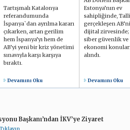
AB Dönem Başka
Tartışmalı Katalonya
Estonya’nın ev
referandumunda
sahipliğinde, Tal
İspanya`dan ayrılma kararı
gerçekleşen AB’ni
çıkarken, artan gerilim
dijital zirvesinde;
hem İspanya’yı hem de
siber güvenlik ve 
AB’yi yeni bir kriz yönetimi
ekonomi konuları
sınavıyla karşı karşıya
alındı.
bıraktı.
Devamını Oku
Devamını Oku
yonu Başkanı’ndan İKV’ye Ziyaret
Tıklayın