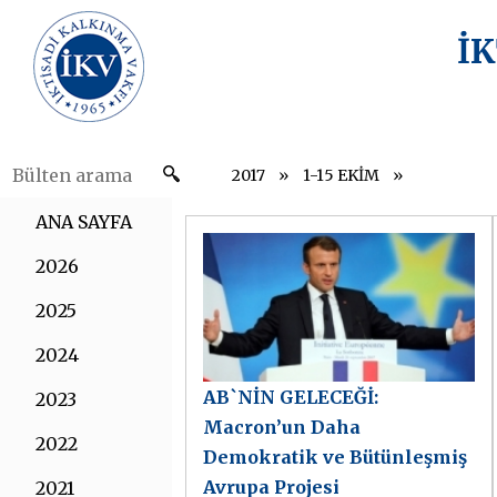
İ
2017
1-15 EKİM
ANA SAYFA
2026
2025
2024
AB`NİN GELECEĞİ:
2023
Macron’un Daha
2022
Demokratik ve Bütünleşmiş
Avrupa Projesi
2021