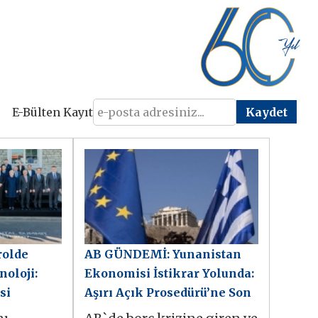
E-Bülten Kayıt
rolde
AB GÜNDEMİ: Yunanistan
noloji:
Ekonomisi İstikrar Yolunda:
si
Aşırı Açık Prosedürü’ne Son