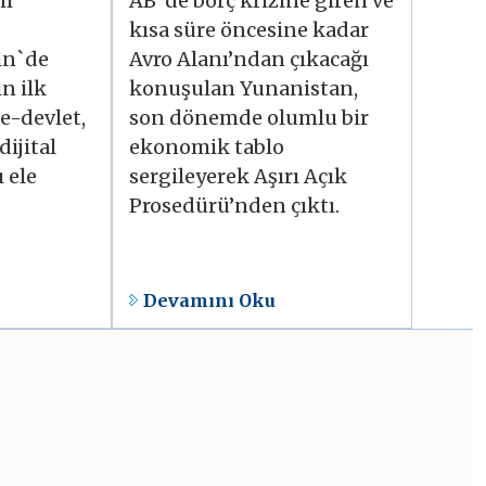
nı
AB`de borç krizine giren ve
kısa süre öncesine kadar
lin`de
Avro Alanı’ndan çıkacağı
n ilk
konuşulan Yunanistan,
 e-devlet,
son dönemde olumlu bir
dijital
ekonomik tablo
 ele
sergileyerek Aşırı Açık
Prosedürü’nden çıktı.
Devamını Oku