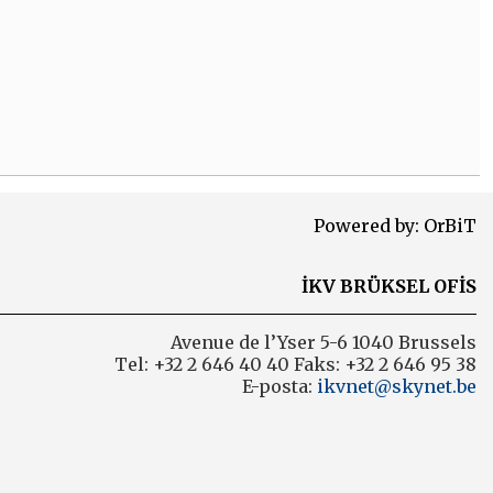
Powered by:
OrBiT
İKV BRÜKSEL OFİS
Avenue de l’Yser 5-6 1040 Brussels
Tel: +32 2 646 40 40 Faks: +32 2 646 95 38
E-posta:
ikvnet@skynet.be