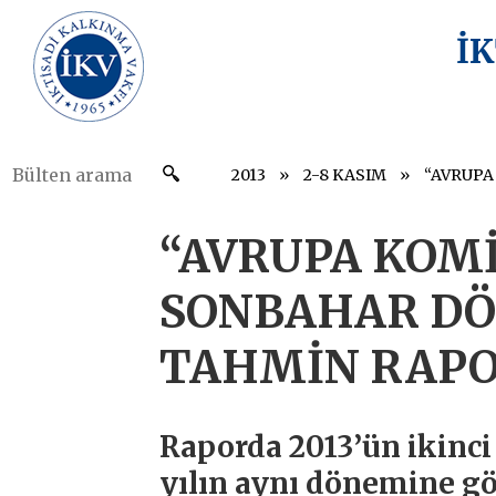
İ
2013
2-8 KASIM
“AVRUPA KOMİ
SONBAHAR D
TAHMİN RAPO
Raporda 2013’ün ikinci 
yılın aynı dönemine g