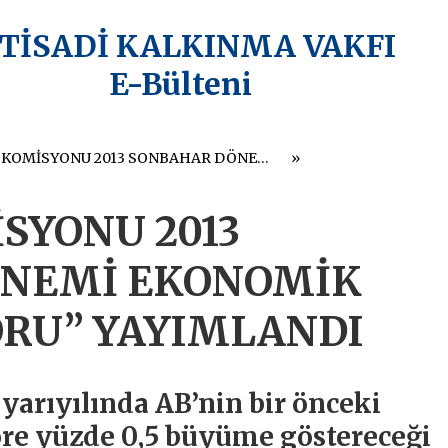
KTİSADİ KALKINMA VAKFI
E-Bülteni
“AVRUPA KOMİSYONU 2013 SONBAHAR DÖNEMİ EKONOMİK TAHMİN RAPORU” YAYIMLANDI
SYONU 2013
ÖNEMİ EKONOMİK
RU” YAYIMLANDI
yarıyılında AB’nin bir önceki
öre yüzde 0,5 büyüme göstereceği