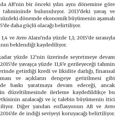
ında AB’nin bir önceki yılın aynı dönemine göre
 tahmininde bulunuluyor. 2013’deki yavaş ve
nümüzdeki dönemde ekonomik büyümenin aşamalı
’de daha güçlü olacağı belirtiliyor.
4 ve Avro Alanı’nda yüzde 1,1; 2015’de sırasıyla
sının beklendiği kaydediliyor.
 kadar yüzde 12’nin üzerinde seyretmeye devam
 2015’de yavaşça yüzde 11,8’e gerileyeceği tahmin
inde getirdiği kredi ve likidite darlığı, finansal
rtması ve açıkların dengeye getirilmesi gibi
nde baskı yaratmaya devam edeceği, ancak
in düzeltilmesinde ilerleme kaydedildikçe bu
kisinin azalacağı ve iç talebin büyümenin itici
tiliyor. Diğer yandan enflasyonun AB ve Avro
2014’de de indiği seviyeyi koruyacağı belirtiliyor.