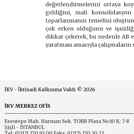
değerlendirmelerini ortaya k
geldiğini, mali konsolidasyon 
toparlanmanın temelini oluştur
çok erken olduğunu ve işsizli
dikkat çekerek, bu nedenle AB 
yaratması amacıyla çalışmaların s
İKV - İktisadi Kalkınma Vakfı © 2026
İKV MERKEZ OFİS
Esentepe Mah. Harman Sok. TOBB Plaza No:10 K: 7-8
Şişli - İSTANBUL
Tel: (0212) 270 93 00 Faks: (0212) 270 30 22