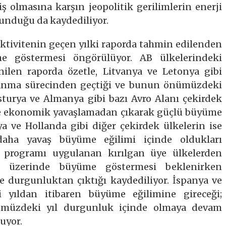
 olmasına karşın jeopolitik gerilimlerin enerji
ulunduğu da kaydediliyor.
tivitenin geçen yılki raporda tahmin edilenden
 göstermesi öngörülüyor. AB ülkelerindeki
nilen raporda özetle, Litvanya ve Letonya gibi
anma sürecinden geçtiği ve bunun önümüzdeki
sturya ve Almanya gibi bazı Avro Alanı çekirdek
de ekonomik yavaşlamadan çıkarak güçlü büyüme
ya ve Hollanda gibi diğer çekirdek ülkelerin ise
daha yavaş büyüme eğilimi içinde oldukları
a programı uygulanan kırılgan üye ülkelerden
ın üzerinde büyüme göstermesi beklenirken
te durgunluktan çıktığı kaydediliyor. İspanya ve
 yıldan itibaren büyüme eğilimine gireceği;
ümüzdeki yıl durgunluk içinde olmaya devam
uyor.