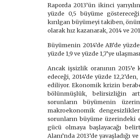
Raporda 2013’ün ikinci yarıyıl
yüzde 0,5 büyüme göstereceği
kırılgan büyümeyi takiben, ö
olarak hız kazanarak, 2014 ve 2015
Büyümenin 2014’de AB’de yüzde 1,
yüzde 1,9 ve yüzde 1,7’ye ulaşma
Ancak işsizlik oranının 2015’e
edeceği, 2014’de yüzde 12,2’den,
ediliyor. Ekonomik krizin beraber
bölünmüşlük, belirsizliğin a
sorunların büyümenin üzeri
makroekonomik dengesizlikler
sorunların büyüme üzerindeki et
gücü olmaya başlayacağı belir
Alanı’nda 2013’de yavaşladığı ve 