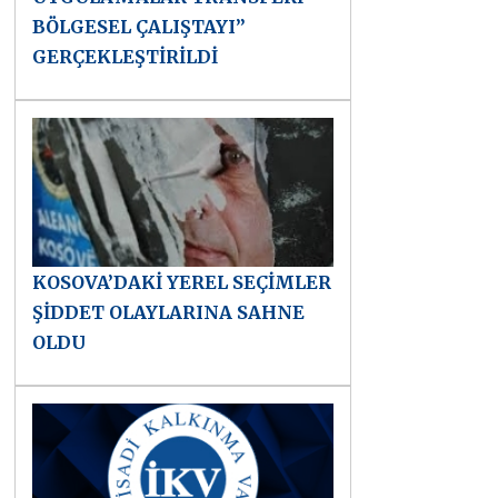
BÖLGESEL ÇALIŞTAYI”
GERÇEKLEŞTİRİLDİ
KOSOVA’DAKİ YEREL SEÇİMLER
ŞİDDET OLAYLARINA SAHNE
OLDU