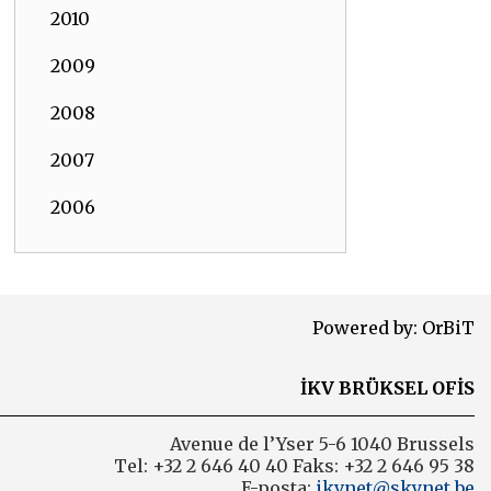
2010
2009
2008
2007
2006
Powered by:
OrBiT
İKV BRÜKSEL OFİS
Avenue de l’Yser 5-6 1040 Brussels
Tel: +32 2 646 40 40 Faks: +32 2 646 95 38
E-posta:
ikvnet@skynet.be