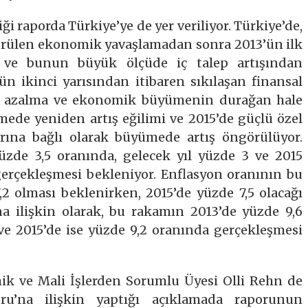
ği raporda Türkiye’ye de yer veriliyor. Türkiye’de,
görülen ekonomik yavaşlamadan sonra 2013’ün ilk
 ve bunun büyük ölçüde iç talep artışından
’ün ikinci yarısından itibaren sıkılaşan finansal
pte azalma ve ekonomik büyümenin durağan hale
mede yeniden artış eğilimi ve 2015’de güçlü özel
arına bağlı olarak büyümede artış öngörülüyor.
zde 3,5 oranında, gelecek yıl yüzde 3 ve 2015
gerçekleşmesi bekleniyor. Enflasyon oranının bu
 7,2 olması beklenirken, 2015’de yüzde 7,5 olacağı
na ilişkin olarak, bu rakamın 2013’de yüzde 9,6
 ve 2015’de ise yüzde 9,2 oranında gerçekleşmesi
 ve Mali İşlerden Sorumlu Üyesi Olli Rehn de
’na ilişkin yaptığı açıklamada raporunun