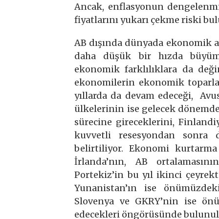
Ancak, enflasyonun dengelenmiş
fiyatlarını yukarı çekme riski b
AB dışında dünyada ekonomik ak
daha düşük bir hızda büyüme
ekonomik farklılıklara da deği
ekonomilerin ekonomik toparl
yıllarda da devam edeceği, Avu
ülkelerinin ise gelecek dönem
sürecine gireceklerini, Finlandi
kuvvetli resesyondan sonra 
belirtiliyor. Ekonomi kurtarm
İrlanda’nın, AB ortalamasın
Portekiz’in bu yıl ikinci çeyrek
Yunanistan’ın ise önümüzdeki
Slovenya ve GKRY’nin ise ön
edecekleri öngörüsünde bulunul