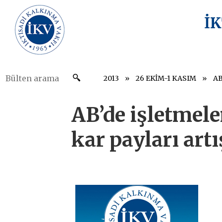
İ
2013
26 EKİM-1 KASIM
AB’de işletmele
kar payları artı