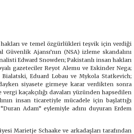
hakları ve temel özgürlükleri teşvik için verdiği
al Güvenlik Ajansı’nın (NSA) izleme skandalını
nalisti Edward Snowden; Pakistanlı insan hakları
opyalı gazeteciler Reyot Alemu ve Eskinder Nega;
s Bialatski, Eduard Lobau ve Mykola Statkevich;
dayken siyasete girmeye karar verdikten sonra
e vergi kaçakçılığı davaları yüzünden hapsedilen
nın insan ticaretiyle mücadele için başlattığı
e “Duran Adam” eylemiyle adını duyuran Erdem
üyesi Marietje Schaake ve arkadaşları tarafından