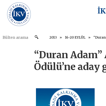
İ
2013
16-20 EYLÜL
“Duran Adam” 
Ödülü’ne aday g