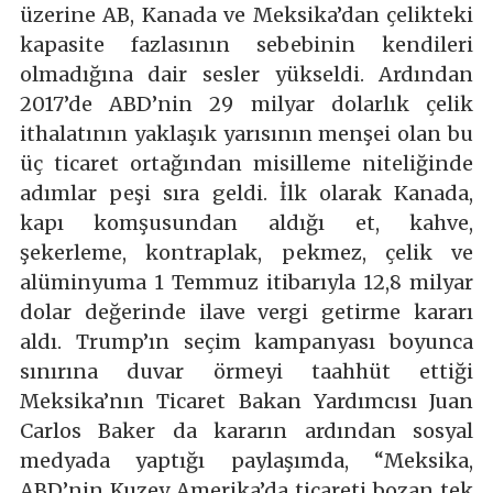
üzerine AB, Kanada ve Meksika’dan çelikteki
kapasite fazlasının sebebinin kendileri
olmadığına dair sesler yükseldi. Ardından
2017’de ABD’nin 29 milyar dolarlık çelik
ithalatının yaklaşık yarısının menşei olan bu
üç ticaret ortağından misilleme niteliğinde
adımlar peşi sıra geldi. İlk olarak Kanada,
kapı komşusundan aldığı et, kahve,
şekerleme, kontraplak, pekmez, çelik ve
alüminyuma 1 Temmuz itibarıyla 12,8 milyar
dolar değerinde ilave vergi getirme kararı
aldı. Trump’ın seçim kampanyası boyunca
sınırına duvar örmeyi taahhüt ettiği
Meksika’nın Ticaret Bakan Yardımcısı Juan
Carlos Baker da kararın ardından sosyal
medyada yaptığı paylaşımda, “Meksika,
ABD’nin Kuzey Amerika’da ticareti bozan tek