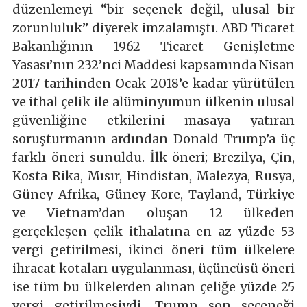
düzenlemeyi “bir seçenek değil, ulusal bir
zorunluluk” diyerek imzalamıştı. ABD Ticaret
Bakanlığının 1962 Ticaret Genişletme
Yasası’nın 232’nci Maddesi kapsamında Nisan
2017 tarihinden Ocak 2018’e kadar yürütülen
ve ithal çelik ile alüminyumun ülkenin ulusal
güvenliğine etkilerini masaya yatıran
soruşturmanın ardından Donald Trump’a üç
farklı öneri sunuldu. İlk öneri; Brezilya, Çin,
Kosta Rika, Mısır, Hindistan, Malezya, Rusya,
Güney Afrika, Güney Kore, Tayland, Türkiye
ve Vietnam’dan oluşan 12 ülkeden
gerçekleşen çelik ithalatına en az yüzde 53
vergi getirilmesi, ikinci öneri tüm ülkelere
ihracat kotaları uygulanması, üçüncüsü öneri
ise tüm bu ülkelerden alınan çeliğe yüzde 25
vergi getirilmesiydi. Trump son seçeneği