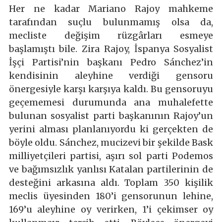
Her ne kadar Mariano Rajoy mahkeme
tarafından suçlu bulunmamış olsa da,
mecliste değişim rüzgârları esmeye
başlamıştı bile. Zira Rajoy, İspanya Sosyalist
İşçi Partisi’nin başkanı Pedro Sánchez’in
kendisinin aleyhine verdiği gensoru
önergesiyle karşı karşıya kaldı. Bu gensoruyu
geçememesi durumunda ana muhalefette
bulunan sosyalist parti başkanının Rajoy’un
yerini alması planlanıyordu ki gerçekten de
böyle oldu. Sánchez, mucizevi bir şekilde Bask
milliyetçileri partisi, aşırı sol parti Podemos
ve bağımsızlık yanlısı Katalan partilerinin de
desteğini arkasına aldı. Toplam 350 kişilik
meclis üyesinden 180’i gensorunun lehine,
169’u aleyhine oy verirken, 1’i çekimser oy