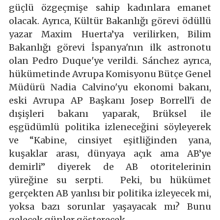
güçlü özgeçmişe sahip kadınlara emanet
olacak. Ayrıca, Kültür Bakanlığı görevi ödüllü
yazar Maxim Huerta’ya verilirken, Bilim
Bakanlığı görevi İspanya'nın ilk astronotu
olan Pedro Duque'ye verildi. Sánchez ayrıca,
hükümetinde Avrupa Komisyonu Bütçe Genel
Müdürü Nadia Calvino'yu ekonomi bakanı,
eski Avrupa AP Başkanı Josep Borrell'i de
dışişleri bakanı yaparak, Brüksel ile
eşgüdümlü politika izleneceğini söyleyerek
ve “Kabine, cinsiyet eşitliğinden yana,
kuşaklar arası, dünyaya açık ama AB’ye
demirli” diyerek de AB otoritelerinin
yüreğine su serpti. Peki, bu hükümet
gerçekten AB yanlısı bir politika izleyecek mi,
yoksa bazı sorunlar yaşayacak mı? Bunu
gelecek günler gösterecek.