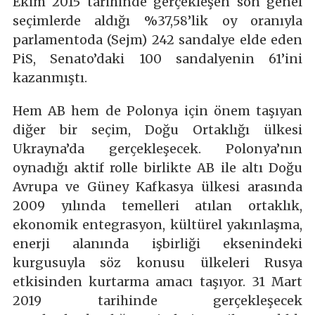
Ekim 2015 tarihinde gerçekleşen son genel
seçimlerde aldığı %37,58’lik oy oranıyla
parlamentoda (Sejm) 242 sandalye elde eden
PiS, Senato’daki 100 sandalyenin 61’ini
kazanmıştı.
Hem AB hem de Polonya için önem taşıyan
diğer bir seçim, Doğu Ortaklığı ülkesi
Ukrayna’da gerçekleşecek. Polonya’nın
oynadığı aktif rolle birlikte AB ile altı Doğu
Avrupa ve Güney Kafkasya ülkesi arasında
2009 yılında temelleri atılan ortaklık,
ekonomik entegrasyon, kültürel yakınlaşma,
enerji alanında işbirliği eksenindeki
kurgusuyla söz konusu ülkeleri Rusya
etkisinden kurtarma amacı taşıyor. 31 Mart
2019 tarihinde gerçekleşecek