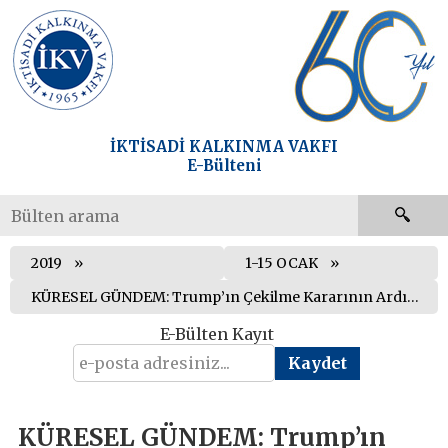
İKTİSADİ KALKINMA VAKFI
E-Bülteni
2019
1-15 OCAK
KÜRESEL GÜNDEM: Trump’ın Çekilme Kararının Ardından Suriye’yi Kaos Teorisi mi Akılcı Siyaset mi Şekillendiriyor?
E-Bülten Kayıt
KÜRESEL GÜNDEM: Trump’ın