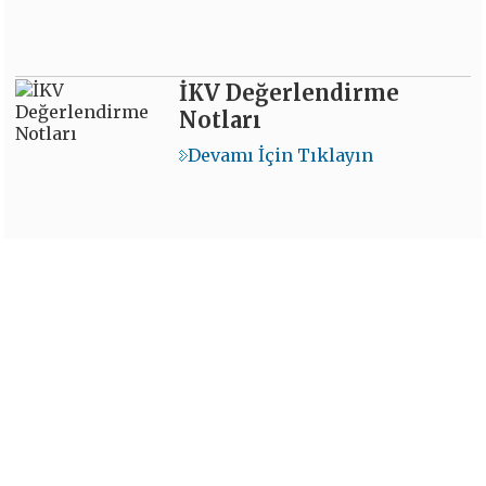
İKV Değerlendirme
Notları
Devamı İçin Tıklayın
İKV - İktisadi Kalkınma Vakfı © 2026
Powered by:
OrBiT
İKV MERKEZ OFİS
Esentepe Mah. Harman Sok. TOBB Plaza No:10 K: 7-8