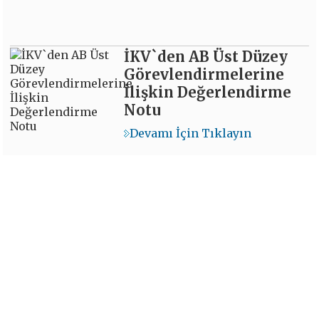
İKV`den AB Üst Düzey
Görevlendirmelerine
İlişkin Değerlendirme
Notu
Devamı İçin Tıklayın
İKV`den "AP Seçimlerinin
Ardından Yeni Parlamentoya Dair
Merak Edilenler"
Devamı İçin Tıklayın