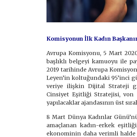
Komisyonun İlk Kadın Başkanınd
Avrupa Komisyonu, 5 Mart 2020 t
başlıklı belgeyi kamuoyu ile pay
2019 tarihinde Avrupa Komisyon
Leyen’in koltuğundaki 95’inci g
veriye ilişkin Dijital Stratej
Cinsiyet Eşitliği Stratejisi, v
yapılacaklar ajandasının üst sıra
8 Mart Dünya Kadınlar Günü’nün
amaçlanan kadın-erkek eşitliği
ekonominin daha verimli halde i