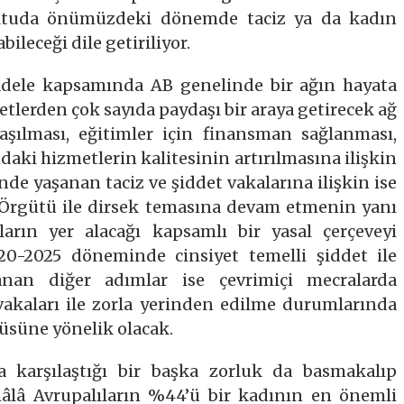
rultuda önümüzdeki dönemde taciz ya da kadın
ileceği dile getiriliyor.
cadele kapsamında AB genelinde bir ağın hayata
etlerden çok sayıda paydaşı bir araya getirecek ağ
aşılması, eğitimler için finansman sağlanması,
ndaki hizmetlerin kalitesinin artırılmasına ilişkin
inde yaşanan taciz ve şiddet vakalarına ilişkin ise
 Örgütü ile dirsek temasına devam etmenin yanı
mların yer alacağı kapsamlı bir yasal çerçeveyi
0-2025 döneminde cinsiyet temelli şiddet ile
anan diğer adımlar ise çevrimiçi mecralarda
vakaları ile zorla yerinden edilme durumlarında
üsüne yönelik olacak.
a karşılaştığı bir başka zorluk da basmakalıp
hâlâ Avrupalıların %44’ü bir kadının en önemli