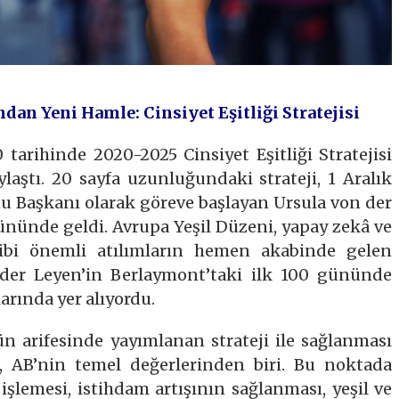
an Yeni Hamle: Cinsiyet Eşitliği Stratejisi
arihinde 2020-2025 Cinsiyet Eşitliği Stratejisi
laştı. 20 sayfa uzunluğundaki strateji, 1 Aralık
u Başkanı olarak göreve başlayan Ursula von der
ününde geldi. Avrupa Yeşil Düzeni, yapay zekâ ve
i gibi önemli atılımların hemen akabinde gelen
on der Leyen’in Berlaymont’taki ilk 100 gününde
larında yer alıyordu.
 arifesinde yayımlanan strateji ile sağlanması
, AB’nin temel değerlerinden biri. Bu noktada
şlemesi, istihdam artışının sağlanması, yeşil ve