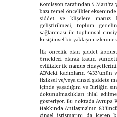
Komisyon tarafından 5 Mart’ta ya
bazı temel öncelikler ekseninde
şiddet ve klişelere maruz 
geliştirilmesi, toplum genel
sağlanması ile toplumsal cinsiy
kesişimsel bir yaklaşım izlenmesi
İlk öncelik olan şiddet konusu
örnekleri olarak kadın sünneti
evlilikler ile namus cinayetlerini
AB’deki kadınların %33’ünün vü
fiziksel ve/veya cinsel şiddete 
içinde yaşadığını ve Birliğin sı
dokunulmazlıkları ihlal edilme
gösteriyor. Bu noktada Avrupa Ko
Hakkında Antlaşma’nın 83’üncü 
cinsel istismarını da içeren