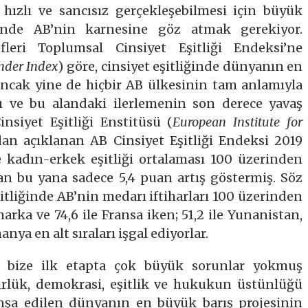
 hızlı ve sancısız gerçekleşebilmesi için büyük
ğinde AB’nin karnesine göz atmak gerekiyor.
fleri Toplumsal Cinsiyet Eşitliği Endeksi’ne
nder Index
) göre, cinsiyet eşitliğinde dünyanın en
 Ancak yine de hiçbir AB ülkesinin tam anlamıyla
ığı ve bu alandaki ilerlemenin son derece yavaş
insiyet Eşitliği Enstitüsü (
European Institute for
an açıklanan AB Cinsiyet Eşitliği Endeksi 2019
e kadın-erkek eşitliği ortalaması 100 üzerinden
an bu yana sadece 5,4 puan artış göstermiş. Söz
tliğinde AB’nin medarı iftiharları 100 üzerinden
marka ve 74,6 ile Fransa iken; 51,2 ile Yunanistan,
anya en alt sıraları işgal ediyorlar.
eri bize ilk etapta çok büyük sorunlar yokmuş
gürlük, demokrasi, eşitlik ve hukukun üstünlüğü
inşa edilen dünyanın en büyük barış projesinin