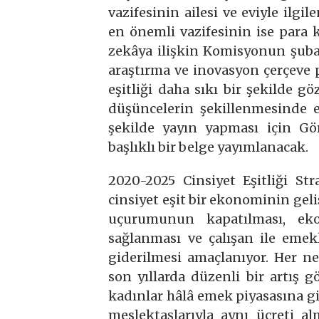
vazifesinin ailesi ve eviyle il
en önemli vazifesinin ise para
zekâya ilişkin Komisyonun şubat
araştırma ve inovasyon çerçeve
eşitliği daha sıkı bir şekilde g
düşüncelerin şekillenmesinde 
şekilde yayın yapması için Görs
başlıklı bir belge yayımlanacak.
2020-2025 Cinsiyet Eşitliği Str
cinsiyet eşit bir ekonominin geli
uçurumunun kapatılması, ekon
sağlanması ve çalışan ile emekl
giderilmesi amaçlanıyor. Her n
son yıllarda düzenli bir artış g
kadınlar hâlâ emek piyasasına g
meslektaşlarıyla aynı ücreti a