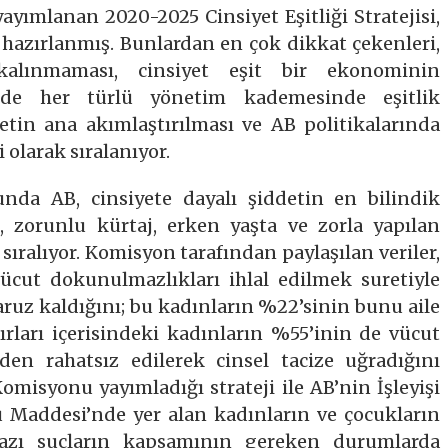
yımlanan 2020-2025 Cinsiyet Eşitliği Stratejisi,
 hazırlanmış. Bunlardan en çok dikkat çekenleri,
kalınmaması, cinsiyet eşit bir ekonominin
inde her türlü yönetim kademesinde eşitlik
etin ana akımlaştırılması ve AB politikalarında
 olarak sıralanıyor.
nda AB, cinsiyete dayalı şiddetin en bilindik
, zorunlu kürtaj, erken yaşta ve zorla yapılan
 sıralıyor. Komisyon tarafından paylaşılan veriler,
cut dokunulmazlıkları ihlal edilmek suretiyle
maruz kaldığını; bu kadınların %22’sinin bunu aile
nırları içerisindeki kadınların %55’inin de vücut
den rahatsız edilerek cinsel tacize uğradığını
misyonu yayımladığı strateji ile AB’nin İşleyişi
Maddesi’nde yer alan kadınların ve çocukların
 bazı suçların kapsamının gereken durumlarda