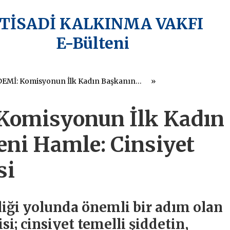
KTİSADİ KALKINMA VAKFI
E-Bülteni
AB GÜNDEMİ: Komisyonun İlk Kadın Başkanından Yeni Hamle: Cinsiyet Eşitliği Stratejisi
omisyonun İlk Kadın
ni Hamle: Cinsiyet
si
liği yolunda önemli bir adım olan
isi; cinsiyet temelli şiddetin,